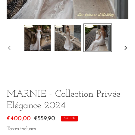
DIAPOSITIVE
DIA
PRÉCÉDENTE
SUI
MARNIE - Collection Privée
Elégance 2024
Prix
€400,00
Prix
€559,90
SOLDE
réduit
normal
Taxes incluses.