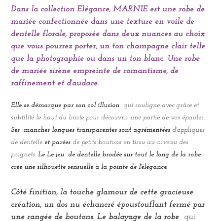
à
Dans la collection Elégance, MARNIE est une robe de
votre
mariée confectionnée dans une texture en voile de
panier
dentelle florale, proposée dans deux nuances au choix
que vous pourrez porter, un ton champagne clair telle
que la photographie ou dans un ton blanc.
Une robe
de mariée sirène empreinte de romantisme, de
raffinement et d'audace.
Elle se démarque par son col illusion
qui souligne avec grâce et
subtilité le haut du buste pour découvrir une partie de vos épaules.
Ses
manches longues transparentes
sont agrémentées
d'appliques
de dentelle
et parées
de petits boutons en tissu au niveau des
poignets.
Le
Le jeu
de dentelle brodée sur tout le long de la robe
crée une silhouette sensuelle à la pointe de l'élégance.
Côté finition, la touche glamour de cette gracieuse
création, un dos nu échancré époustouflant fermé
par
une rangée de boutons.
Le balayage de la robe
qui