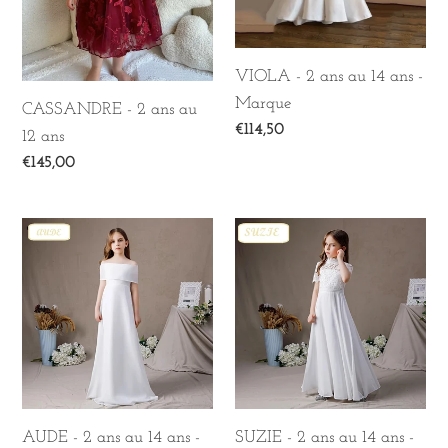
12
14
ans
ans
-
VIOLA - 2 ans au 14 ans -
Marque
Marque
CASSANDRE - 2 ans au
Prix
€114,50
12 ans
normal
Prix
€145,00
normal
AUDE
SUZIE
-
-
2
2
ans
ans
au
au
14
14
ans
ans
-
-
AUDE - 2 ans au 14 ans -
SUZIE - 2 ans au 14 ans -
Marque
Marque