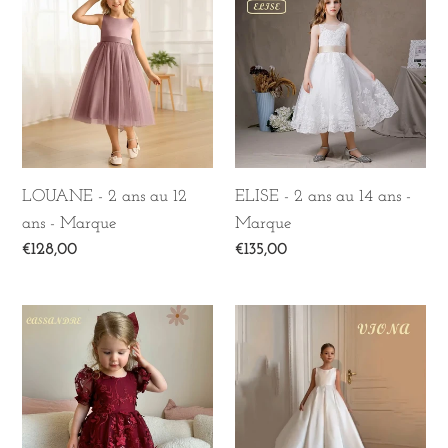
-
-
2
2
ans
ans
au
au
12
14
ans
ans
-
-
LOUANE - 2 ans au 12
ELISE - 2 ans au 14 ans -
Marque
Marque
ans - Marque
Marque
Prix
€128,00
Prix
€135,00
normal
normal
CASSANDRE
VIOLA
-
-
2
2
ans
ans
au
au