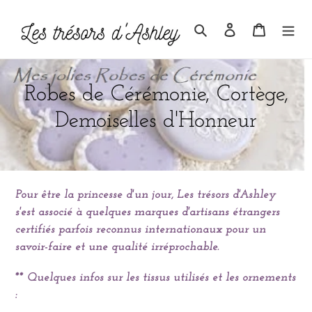
Passer
au
Rechercher
Se connecter
Panier
contenu
C
Robes de Cérémonie, Cortège,
o
Demoiselles d'Honneur
l
l
Pour être la princesse d'un jour, Les trésors d'Ashley
e
s'est associé à quelques marques d'artisans étrangers
c
certifiés parfois reconnus internationaux pour un
savoir-faire et une qualité irréprochable.
t
i
** Quelques infos sur les tissus utilisés et les ornements
:
o