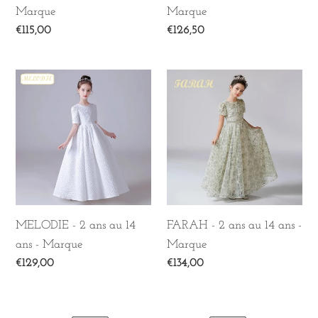
Marque
Marque
Prix
€115,00
Prix
€126,50
normal
normal
MELODIE
FARAH
-
-
2
2
ans
ans
au
au
14
14
ans
ans
-
-
MELODIE - 2 ans au 14
FARAH - 2 ans au 14 ans -
Marque
Marque
ans - Marque
Marque
Prix
€129,00
Prix
€134,00
normal
normal