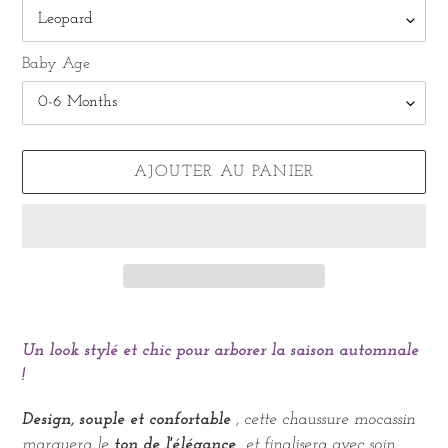
Baby Age
AJOUTER AU PANIER
Ajout
d'un
Un look stylé et chic pour arborer la saison automnale
produit
!
à
votre
Design, souple et confortable
, cette chaussure mocassin
panier
marquera le
ton de l'élégance
et finalisera avec soin