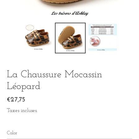
La Chaussure Mocassin
Léopard
Prix
€27,75
normal
Taxes incluses.
Color