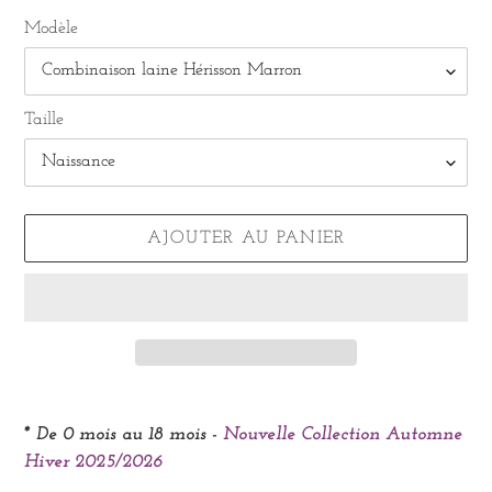
Modèle
Taille
AJOUTER AU PANIER
Ajout
d'un
* De 0 mois au 18 mois -
Nouvelle Collection Automne
produit
Hiver 2025/2026
à