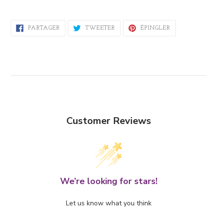
PARTAGER
TWEETER
ÉPINGLER
PARTAGER
TWEETER
ÉPINGLER
SUR
SUR
SUR
FACEBOOK
TWITTER
PINTEREST
Customer Reviews
We’re looking for stars!
Let us know what you think