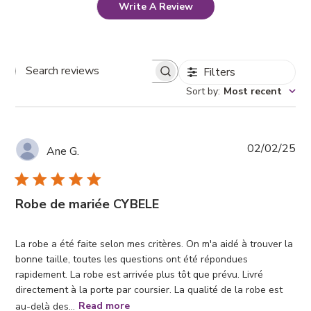
Write A Review
Filters
Search
reviews
Sort by
:
Most recent
Pub
02/02/25
Ane G.
da
Robe de mariée CYBELE
La robe a été faite selon mes critères. On m'a aidé à trouver la
bonne taille, toutes les questions ont été répondues
rapidement. La robe est arrivée plus tôt que prévu. Livré
directement à la porte par coursier. La qualité de la robe est
au-delà des...
Read more