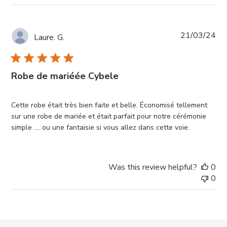
Pub
21/03/24
Laure. G.
da
Robe de mariéée Cybele
Cette robe était très bien faite et belle. Économisé tellement
sur une robe de mariée et était parfait pour notre cérémonie
simple .... ou une fantaisie si vous allez dans cette voie.
Was this review helpful?
0
0