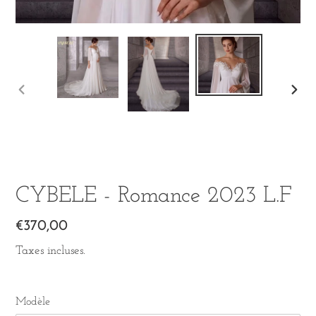
DIAPOSITIVE
DIA
PRÉCÉDENTE
SUI
CYBELE - Romance 2023 L.F
Prix
€370,00
normal
Taxes incluses.
Modèle