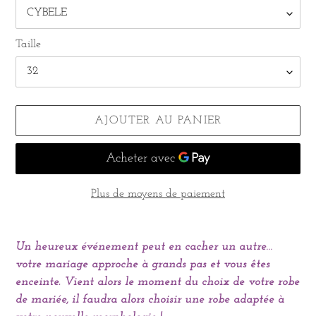
Taille
AJOUTER AU PANIER
Plus de moyens de paiement
Ajout
d'un
Un heureux événement peut en cacher un autre…
produit
votre mariage approche à grands pas et vous êtes
à
enceinte. Vient alors le moment du choix de votre robe
votre
de mariée, il faudra alors choisir une robe adaptée à
panier